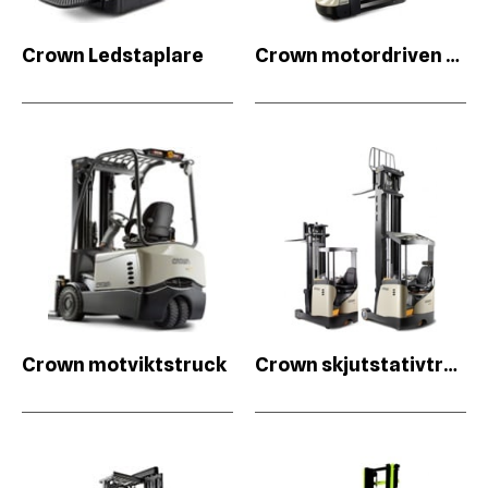
Crown Ledstaplare
Crown motordriven pallvagn & lyftvagn
Crown motviktstruck
Crown skjutstativtruck