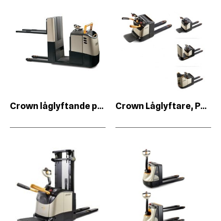
Crown låglyftande plocktruck
Crown Låglyftare, Palltruckar