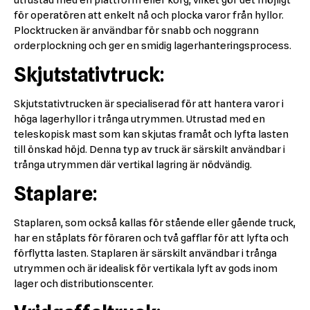
utrustad med en plattform eller korg, vilket gör det möjligt
för operatören att enkelt nå och plocka varor från hyllor.
Plocktrucken är användbar för snabb och noggrann
orderplockning och ger en smidig lagerhanteringsprocess.
Skjutstativtruck:
Skjutstativtrucken är specialiserad för att hantera varor i
höga lagerhyllor i trånga utrymmen. Utrustad med en
teleskopisk mast som kan skjutas framåt och lyfta lasten
till önskad höjd. Denna typ av truck är särskilt användbar i
trånga utrymmen där vertikal lagring är nödvändig.
Staplare:
Staplaren, som också kallas för stående eller gående truck,
har en ståplats för föraren och två gafflar för att lyfta och
förflytta lasten. Staplaren är särskilt användbar i trånga
utrymmen och är idealisk för vertikala lyft av gods inom
lager och distributionscenter.