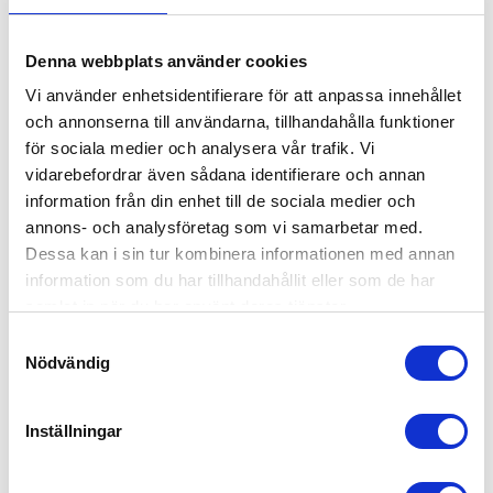
Elektrisk staplare Bobcat LPM15N – 2024
Handstaplare
24 900: -:-
exkl. moms
Denna webbplats använder cookies
Vi använder enhetsidentifierare för att anpassa innehållet
och annonserna till användarna, tillhandahålla funktioner
för sociala medier och analysera vår trafik. Vi
vidarebefordrar även sådana identifierare och annan
information från din enhet till de sociala medier och
annons- och analysföretag som vi samarbetar med.
Dessa kan i sin tur kombinera informationen med annan
information som du har tillhandahållit eller som de har
samlat in när du har använt deras tjänster.
Samtyckesval
Handtruck
Låglyftare
Nödvändig
Inställningar