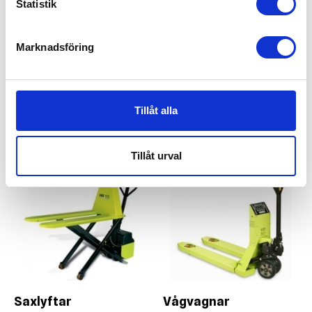
Statistik
Marknadsföring
Pramac HX10 Saxlyftbord
Pramac PX25 Pallvagn med våg
Tillåt alla
Tillåt urval
Saxlyftar
Vågvagnar