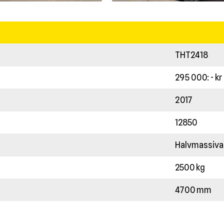
THT2418
295 000: - k
2017
12850
Halvmassiva
2500 kg
4700 mm