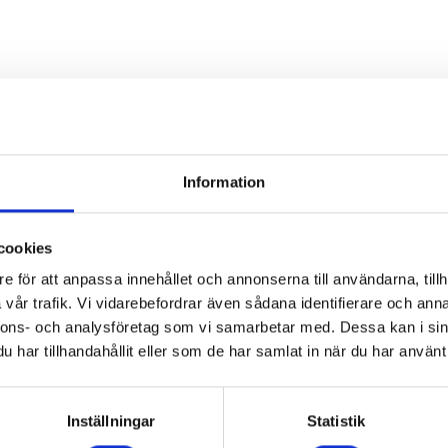
Är du intresserad av maskinen
Information
Kontakta oss då via formuläret nedan.
cookies
e för att anpassa innehållet och annonserna till användarna, tillh
vår trafik. Vi vidarebefordrar även sådana identifierare och anna
nnons- och analysföretag som vi samarbetar med. Dessa kan i sin
har tillhandahållit eller som de har samlat in när du har använt 
Inställningar
Statistik