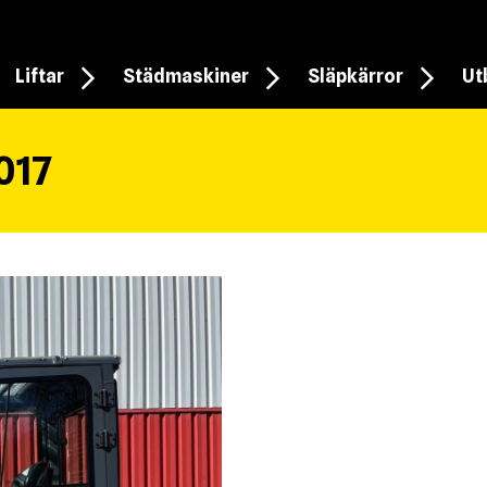
Liftar
Städmaskiner
Släpkärror
Ut
017