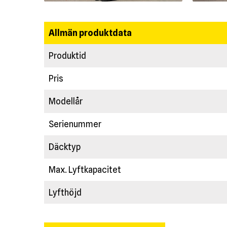
Allmän produktdata
Produktid
Pris
Modellår
Serienummer
Däcktyp
Max. Lyftkapacitet
Lyfthöjd