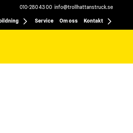
010-280 43 00
info@trollhattanstruck.se
bildning
Service
Om oss
Kontakt