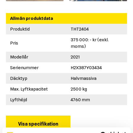
Allmän produktdata
Produktid
THT2404
375 000: - kr (exkl.
Pris
moms)
Modellår
2021
Serienummer
H2X387Y03434
Däcktyp
Halvmassiva
Max. Lyftkapacitet
2500 kg
Lyfthöjd
4760 mm
Visa specifikation