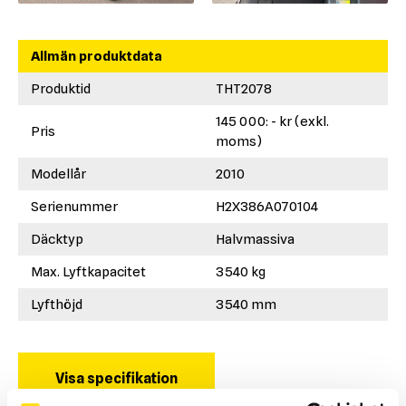
Allmän produktdata
Produktid
THT2078
145 000: - kr (exkl.
Pris
moms)
Modellår
2010
Serienummer
H2X386A070104
Däcktyp
Halvmassiva
Max. Lyftkapacitet
3540 kg
Lyfthöjd
3540 mm
Visa specifikation