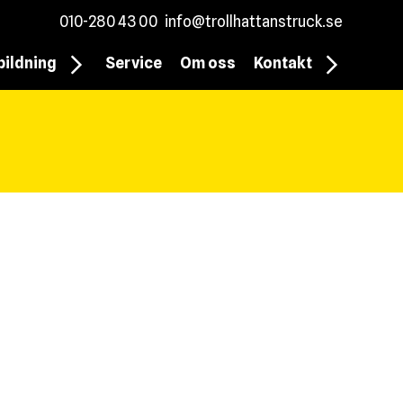
010-280 43 00
info@trollhattanstruck.se
bildning
Service
Om oss
Kontakt