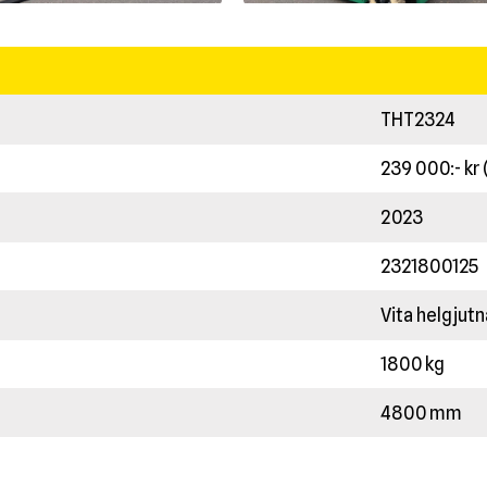
THT2324
239 000:- kr
2023
2321800125
Vita helgjutn
1800 kg
4800 mm