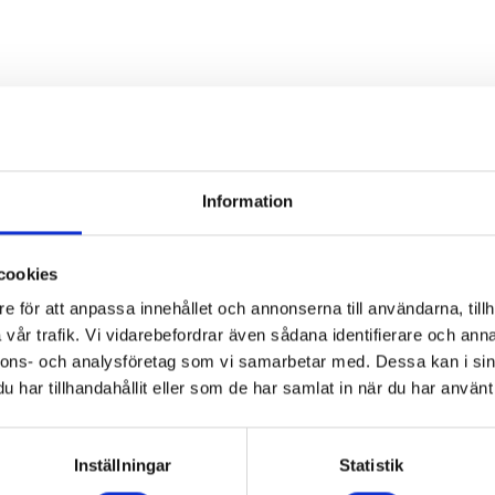
Är du intresserad av maskinen
Information
Kontakta oss då via formuläret nedan.
cookies
e för att anpassa innehållet och annonserna till användarna, tillh
vår trafik. Vi vidarebefordrar även sådana identifierare och anna
nnons- och analysföretag som vi samarbetar med. Dessa kan i sin
har tillhandahållit eller som de har samlat in när du har använt 
Inställningar
Statistik