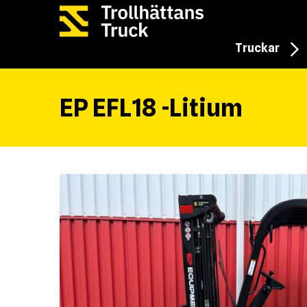
Truckar
EP EFL18 -Litium