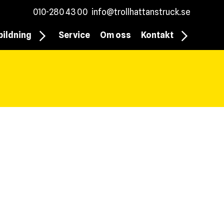
010-280 43 00
info@trollhattanstruck.se
bildning
Service
Om oss
Kontakt