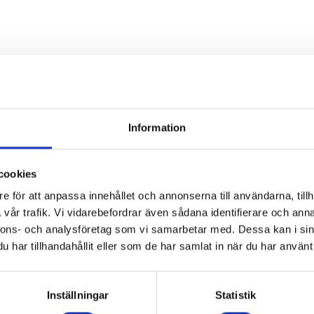
Är du intresserad av maskinen
Information
Kontakta oss då via formuläret nedan.
cookies
e för att anpassa innehållet och annonserna till användarna, tillh
vår trafik. Vi vidarebefordrar även sådana identifierare och anna
nnons- och analysföretag som vi samarbetar med. Dessa kan i sin
har tillhandahållit eller som de har samlat in när du har använt 
Inställningar
Statistik