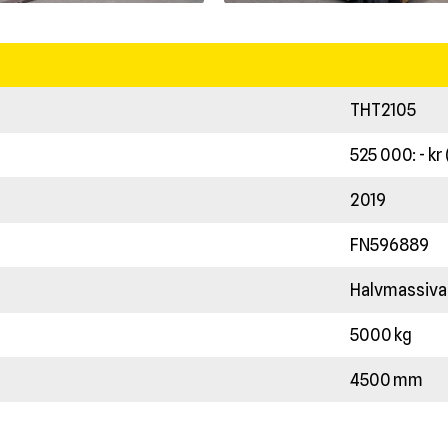
THT2105
525 000: - kr
2019
FN596889
Halvmassiva
5000 kg
4500 mm