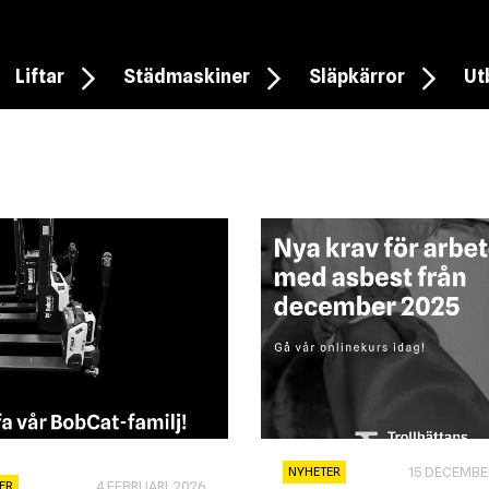
Liftar
Städmaskiner
Släpkärror
Ut
15 DECEMBE
NYHETER
4 FEBRUARI, 2026
ER