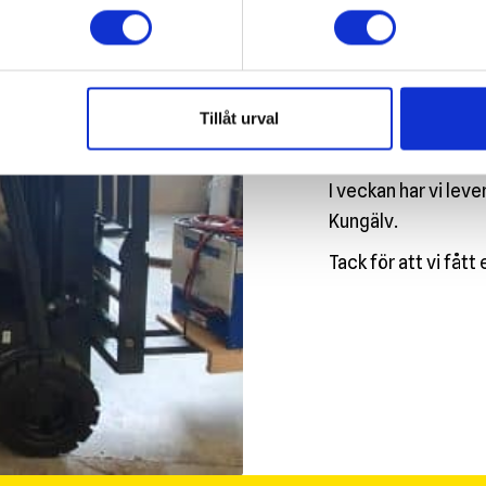
2 tons D
Tillåt urval
Vi växer för varje 
I veckan har vi leve
Kungälv.
Tack för att vi fått