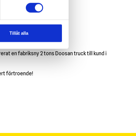
oosan truck
Tillåt alla
dag i Göteborgsregionen!
rerat en fabriksny 2 tons Doosan truck till kund i
 ert förtroende!