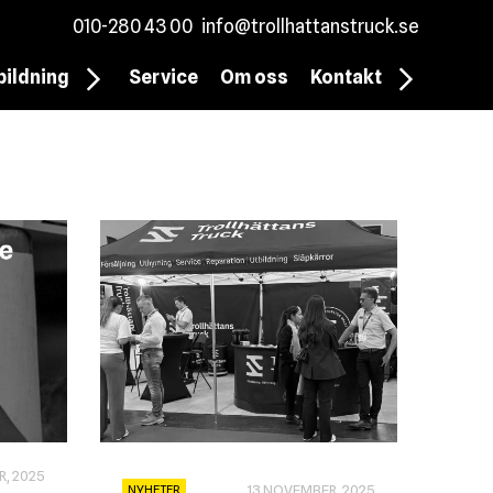
010-280 43 00
info@trollhattanstruck.se
bildning
Service
Om oss
Kontakt
R, 2025
13 NOVEMBER, 2025
NYHETER