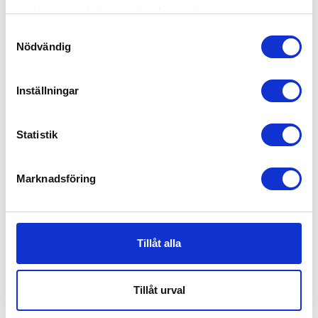
samlat in när du har använt deras tjänster.
Samtyckesval
Nödvändig
Inställningar
Saxlift 14,50 m SkyJack 9241 RT
Saxlift 7,80m SkyJack SJ 3219
Statistik
Marknadsföring
Tillåt alla
Tillåt urval